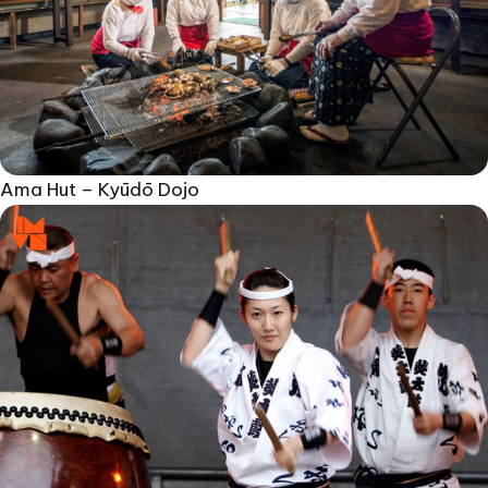
Ama Hut – Kyūdō Dojo