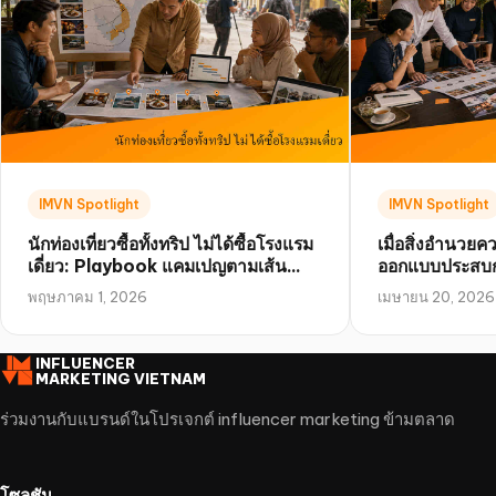
IMVN Spotlight
IMVN Spotlight
นักท่องเที่ยวซื้อทั้งทริป ไม่ได้ซื้อโรงแรม
เมื่อสิ่งอำนวย
เดี่ยว: Playbook แคมเปญตามเส้น
ออกแบบประสบก
ทางในเวียดนาม
อยากแชร์
พฤษภาคม 1, 2026
เมษายน 20, 2026
INFLUENCER
MARKETING VIETNAM
ร่วมงานกับแบรนด์ในโปรเจกต์ influencer marketing ข้ามตลาด
โซลูชัน