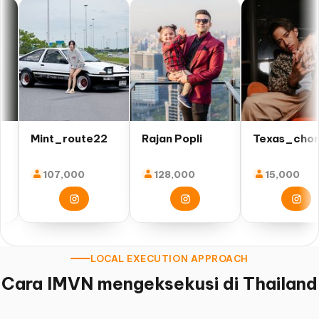
int_route22
Rajan Popli
Texas_choreo
107,000
128,000
15,000
LOCAL EXECUTION APPROACH
Cara IMVN mengeksekusi di Thailand