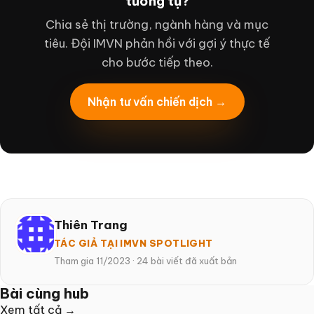
tương tự?
Chia sẻ thị trường, ngành hàng và mục
tiêu. Đội IMVN phản hồi với gợi ý thực tế
cho bước tiếp theo.
Nhận tư vấn chiến dịch →
Thiên Trang
TÁC GIẢ TẠI IMVN SPOTLIGHT
Tham gia 11/2023
·
24 bài viết đã xuất bản
Bài cùng hub
Xem tất cả →