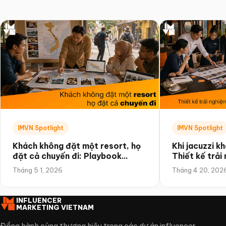
IMVN Spotlight
IMVN Spotlight
Khách không đặt một resort, họ
Khi jacuzzi kh
đặt cả chuyến đi: Playbook
Thiết kế trải
quảng bá theo hành trình
quốc tế muốn
Tháng 5 1, 2026
Tháng 4 20, 202
INFLUENCER
MARKETING VIETNAM
Đồng hành cùng thương hiệu trong các dự án influencer