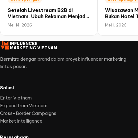
Setelah Livestream B2B di
Wisatawan Me
Vietnam: Ubah Rekaman Menjadi
Bukan Hotel 
Tindak Lanjut Penjualan
Kampanye Ber
Mei 14, 2026
Mei 1, 2026
Vietnam
INFLUENCER
MARKETING VIETNAM
Bermitra dengan brand dalam proyek influencer marketing
lintas pasar.
Solusi
Enter Vietnam
Expand from Vietnam
Cross-Border Campaigns
Market Intelligence
Perusahaan