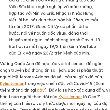
Viện Sức khỏe nghề nghiệp và môi trường,
hợp tác với Min và Erik. Nhạc sĩ Khắc Hưng
viết lời bài hát dựa theo bản hit
Ghen
, ra mắt
từ năm 2017.
Ghen Cô Vy
có phần lời hài
hước, nói về nguồn gốc virus, đồng thời
khuyên mọi người cách phòng tránh Covid-19.
Bài hát ra mắt ngày 19/2 trên kênh YouTube
của Erik và ngày 23/2 trên kênh của Min.
Vương Quốc Anh đã hợp tác với Influencer để ngăn
chặn truyền bá thông tin sai lệch. Bác sĩ phẫu thuật
người Mỹ Jerome Adams đã yêu cầu sự giúp đỡ của
Kylie Jenner
trong việc chiến đấu với Covid-19 (Xem
thêm thông tin tại
đây
). Đây là sự hợp tác đúng đắn, vì
hơn 1 nửa người theo dõi của
Kylie Jenner
là Gen Z –
thế hệ cần hiểu rõ và ý thức được mối nguy hại của đại
dịch này. Trong thời điểm này chúng ta cần truyền bá