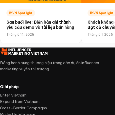
IMVN Spotlight
IMVN Spotlight
Sau buổi live: Biến bản ghi thành
Khách không 
yêu cầu demo và tài liệu bán hàng
đặt cả chuyế
quảng bá theo
Tháng 5 14, 2026
Tháng 5 1, 2026
INFLUENCER
MARKETING VIETNAM
Đồng hành cùng thương hiệu trong các dự án influencer
marketing xuyên thị trường.
Giải pháp
Enter Vietnam
Expand from Vietnam
Cross-Border Campaigns
Market Intelligence