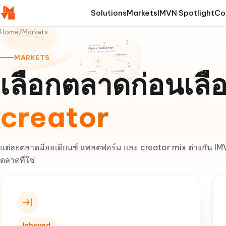
Solutions
Markets
IMVN Spotlight
Co
Home
/
Markets
KR
TH
MARKET LENS
Choose market first
Audience / platform / creator mix
MARKETS
Platform cues
TikTok / IG / Search
VN
IMVN
PH
เลือกตลาดก่อนเลื
Local insight
Creator fit
Culture and timing
Audience match
ID
creator
แต่ละตลาดมีออเดียนซ์ แพลตฟอร์ม และ creator mix ต่างกัน IMV
ตลาดที่ใช่
Inbound