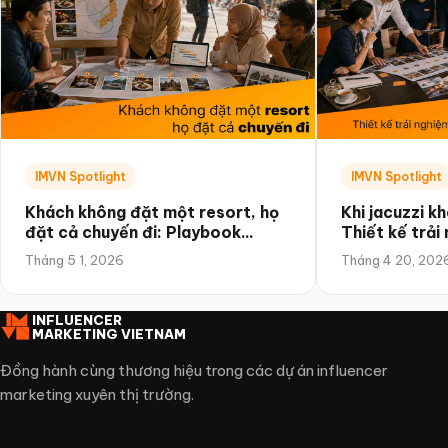
IMVN Spotlight
IMVN Spotlight
Khách không đặt một resort, họ
Khi jacuzzi kh
đặt cả chuyến đi: Playbook
Thiết kế trải
quảng bá theo hành trình
quốc tế muốn
Tháng 5 1, 2026
Tháng 4 20, 202
INFLUENCER
MARKETING VIETNAM
Đồng hành cùng thương hiệu trong các dự án influencer
marketing xuyên thị trường.