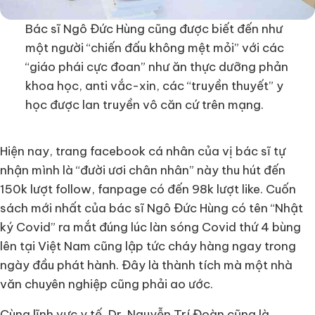
Bác sĩ Ngô Đức Hùng cũng được biết đến như
một người “chiến đấu không mệt mỏi” với các
“giáo phái cực đoan” như ăn thực dưỡng phản
khoa học, anti vắc-xin, các “truyền thuyết” y
học được lan truyền vô căn cứ trên mạng.
Hiện nay, trang facebook cá nhân của vị bác sĩ tự
nhận mình là “đười ươi chân nhân” này thu hút đến
150k lượt follow, fanpage có đến 98k lượt like. Cuốn
sách mới nhất của bác sĩ Ngô Đức Hùng có tên “Nhật
ký Covid” ra mắt đúng lúc làn sóng Covid thứ 4 bùng
lên tại Việt Nam cũng lập tức cháy hàng ngay trong
ngày đầu phát hành. Đây là thành tích mà một nhà
văn chuyên nghiệp cũng phải ao ước.
Cùng lĩnh vực y tế, Dr. Nguyễn Trí Đoàn cũng là