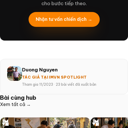
cho bước tiếp theo.
Nhận tư vấn chiến dịch →
Duong Nguyen
TÁC GIẢ TẠI IMVN SPOTLIGHT
Tham gia 11/2023
·
23 bài viết đã xuất bản
Bài cùng hub
Xem tất cả →