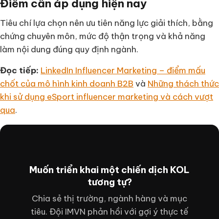
Điểm cần áp dụng hiện nay
Tiêu chí lựa chọn nên ưu tiên năng lực giải thích, bằng
chứng chuyên môn, mức độ thận trọng và khả năng
làm nội dung đúng quy định ngành.
Đọc tiếp:
LinkedIn Influencer Marketing – điểm mấu
chốt của mô hình kinh doanh B2B
và
Những thách thức
khi sử dụng eSport influencer marketing và cách vượt
qua
.
Muốn triển khai một chiến dịch KOL
tương tự?
Chia sẻ thị trường, ngành hàng và mục
tiêu. Đội IMVN phản hồi với gợi ý thực tế